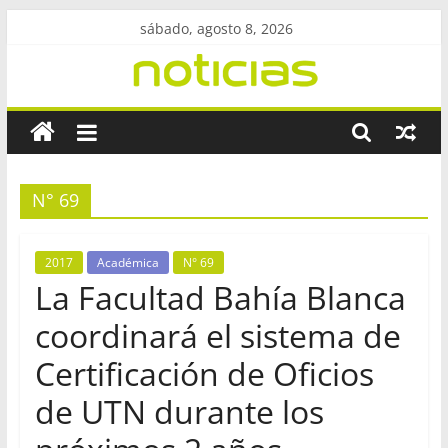
Saltar
sábado, agosto 8, 2026
al
contenido
Revista
UtecNoticias
N° 69
Facultad
Regional
Bahía
2017
Académica
N° 69
Blanca
La Facultad Bahía Blanca
–
coordinará el sistema de
UTN
Certificación de Oficios
de UTN durante los