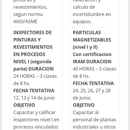
revestimientos,
calculo de
segun norma
incertidumbre en
ANSI/ASME
equipos.
INSPECTORES DE
PARTICULAS
PINTURAS Y
MAGNETIZABLES
REVESTIMIENTOS
(nivel I y II)
EN PROCESOS
Con certificacion
NIVEL I (segunda
IRAM
DURACION
parte)
DURACION
40 HORAS – 5 clases
24 HORAS – 3 clases
de 8 hs.
de 8 hs.
FECHA TENTATIVA
FECHA TENTATIVA
24, 25, 26, 27 y 28
12, 13 y 14 de Junio
de Junio
OBJETIVO
OBJETIVO
Capacitar y calificar
Capacitar al
inspectores nivel I en
personal de plantas
procesos vinculados
industriales u otros