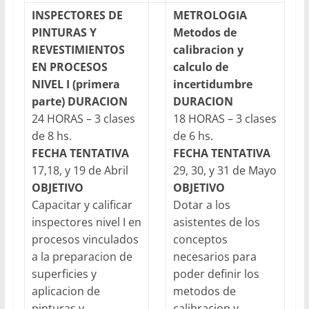
INSPECTORES DE
METROLOGIA
PINTURAS Y
Metodos de
REVESTIMIENTOS
calibracion y
EN PROCESOS
calculo de
NIVEL I (primera
incertidumbre
parte)
DURACION
DURACION
24 HORAS – 3 clases
18 HORAS – 3 clases
de 8 hs.
de 6 hs.
FECHA TENTATIVA
FECHA TENTATIVA
17,18, y 19 de Abril
29, 30, y 31 de Mayo
OBJETIVO
OBJETIVO
Capacitar y calificar
Dotar a los
inspectores nivel I en
asistentes de los
procesos vinculados
conceptos
a la preparacion de
necesarios para
superficies y
poder definir los
aplicacion de
metodos de
pinturas y
calibracion y