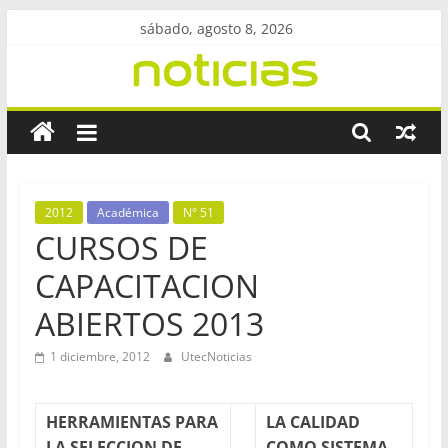
Saltar
sábado, agosto 8, 2026
al
contenido
Revista
UtecNoticias
Facultad
2012
Académica
N° 51
Regional
CURSOS DE
Bahía
CAPACITACION
Blanca
–
ABIERTOS 2013
UTN
1 diciembre, 2012
UtecNoticias
HERRAMIENTAS PARA
LA CALIDAD
LA SELECCION DE
COMO SISTEMA