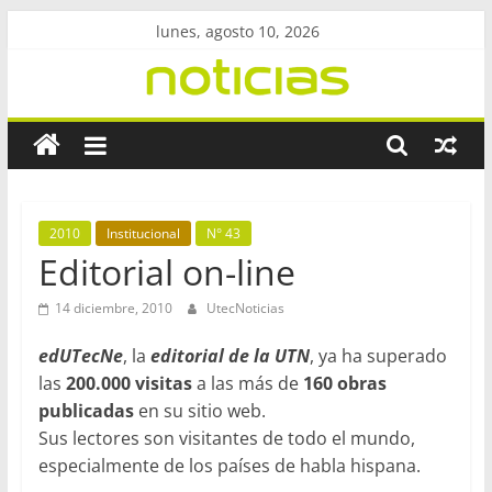
Saltar
lunes, agosto 10, 2026
al
contenido
Revista
UtecNoticias
Facultad
2010
Institucional
N° 43
Regional
Editorial on-line
Bahía
Blanca
14 diciembre, 2010
UtecNoticias
–
edUTecNe
, la
editorial de la UTN
, ya ha superado
UTN
las
200.000 visitas
a las más de
160 obras
publicadas
en su sitio web.
Sus lectores son visitantes de todo el mundo,
especialmente de los países de habla hispana.