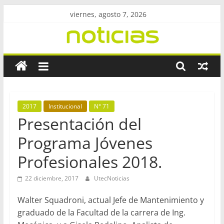
Saltar
viernes, agosto 7, 2026
al
contenido
Revista
UtecNoticias
Facultad
2017
Institucional
N° 71
Regional
Presentación del
Bahía
Programa Jóvenes
Blanca
–
Profesionales 2018.
UTN
22 diciembre, 2017
UtecNoticias
Walter Squadroni, actual Jefe de Mantenimiento y
graduado de la Facultad de la carrera de Ing.