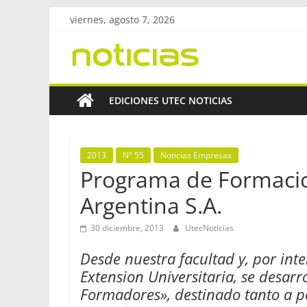
Saltar
viernes, agosto 7, 2026
al
Revista
contenido
UtecNoticias
EDICIONES UTEC NOTICIAS
Facultad
Regional
2013
N° 55
Noticias Empresas
Bahía
Programa de Formaci
Blanca
–
Argentina S.A.
UTN
30 diciembre, 2013
UtecNoticias
Desde nuestra facultad y, por int
Extension Universitaria, se desa
Formadores», destinado tanto a p