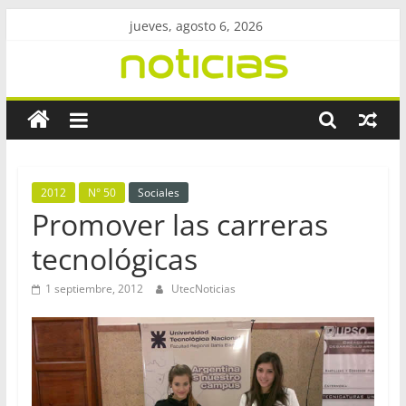
Saltar
jueves, agosto 6, 2026
al
contenido
Revista
UtecNoticias
Facultad
2012
N° 50
Sociales
Regional
Promover las carreras
Bahía
tecnológicas
Blanca
–
1 septiembre, 2012
UtecNoticias
UTN