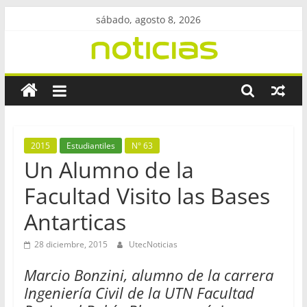
Saltar
sábado, agosto 8, 2026
al
contenido
Revista
UtecNoticias
Facultad
2015
Estudiantiles
N° 63
Regional
Un Alumno de la
Bahía
Facultad Visito las Bases
Blanca
–
Antarticas
UTN
28 diciembre, 2015
UtecNoticias
Marcio Bonzini, alumno de la carrera
Ingeniería Civil de la UTN Facultad