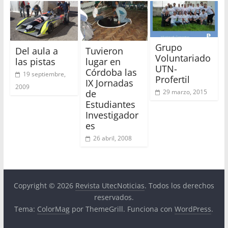
Grupo
Del aula a
Tuvieron
Voluntariado
las pistas
lugar en
UTN-
Córdoba las
19 septiembre,
Profertil
IX Jornadas
2009
de
29 marzo, 2015
Estudiantes
Investigador
es
26 abril, 2008
Copyright © 2026
Revista UtecNoticias
. Todos los derechos
reservados.
Tema:
ColorMag
por ThemeGrill. Funciona con
WordPress
.