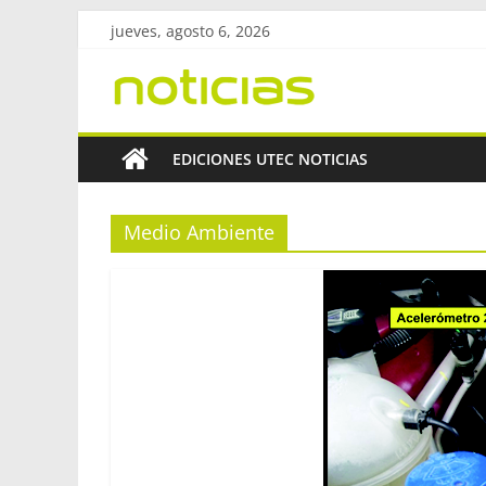
Saltar
jueves, agosto 6, 2026
al
Revista
contenido
UtecNoticias
EDICIONES UTEC NOTICIAS
Facultad
Regional
Medio Ambiente
Bahía
Blanca
–
UTN