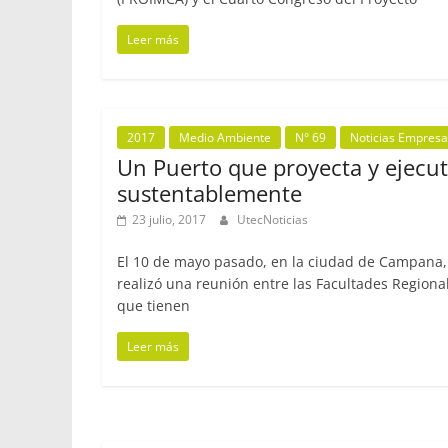
Leer más
2017
Medio Ambiente
N° 69
Noticias Empresa
Un Puerto que proyecta y ejecu
sustentablemente
23 julio, 2017
UtecNoticias
El 10 de mayo pasado, en la ciudad de Campana,
realizó una reunión entre las Facultades Regiona
que tienen
Leer más