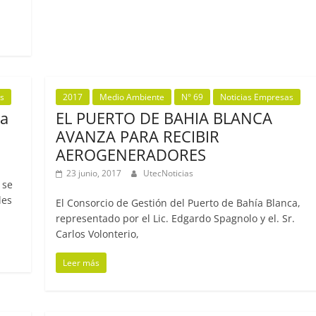
s
2017
Medio Ambiente
N° 69
Noticias Empresas
ta
EL PUERTO DE BAHIA BLANCA
AVANZA PARA RECIBIR
AEROGENERADORES
23 junio, 2017
UtecNoticias
 se
les
El Consorcio de Gestión del Puerto de Bahía Blanca,
representado por el Lic. Edgardo Spagnolo y el. Sr.
Carlos Volonterio,
Leer más