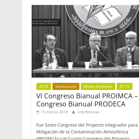
2018
Institucional
Medio Ambiente
N° 72
VI Congreso Bianual PROIMCA – 
Congreso Bianual PRODECA
13 marzo, 2018
UtecNoticias
Fue Sexto Congreso del Proyecto Integrador para 
Mitigación de la Contaminación Atmosférica
(PROIMCA) y el Cuarto Congreso del Proyecto