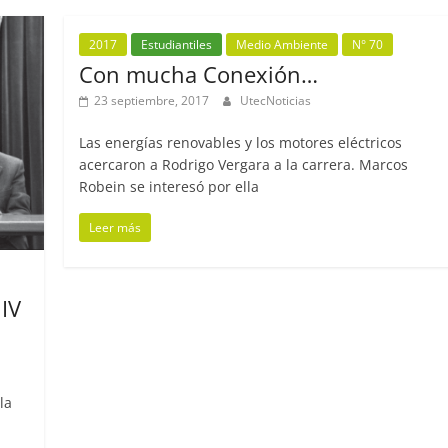
2017
Estudiantiles
Medio Ambiente
N° 70
Con mucha Conexión…
23 septiembre, 2017
UtecNoticias
Las energías renovables y los motores eléctricos
acercaron a Rodrigo Vergara a la carrera. Marcos
Robein se interesó por ella
Leer más
IV
la