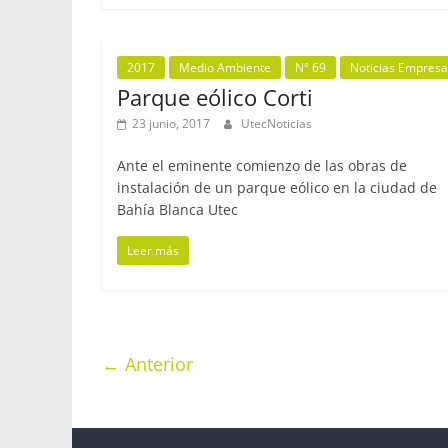
2017
Medio Ambiente
N° 69
Noticias Empresa
Parque eólico Corti
23 junio, 2017
UtecNoticias
Ante el eminente comienzo de las obras de
instalación de un parque eólico en la ciudad de
Bahía Blanca Utec
Leer más
← Anterior
Copyright © 2026
Revista UtecNoticias
. Todos los d