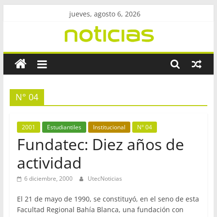
Saltar
jueves, agosto 6, 2026
al
contenido
Revista
UtecNoticias
N° 04
Facultad
Regional
Bahía
2001
Estudiantiles
Institucional
N° 04
Blanca
Fundatec: Diez años de
–
actividad
UTN
6 diciembre, 2000
UtecNoticias
El 21 de mayo de 1990, se constituyó, en el seno de esta
Facultad Regional Bahía Blanca, una fundación con