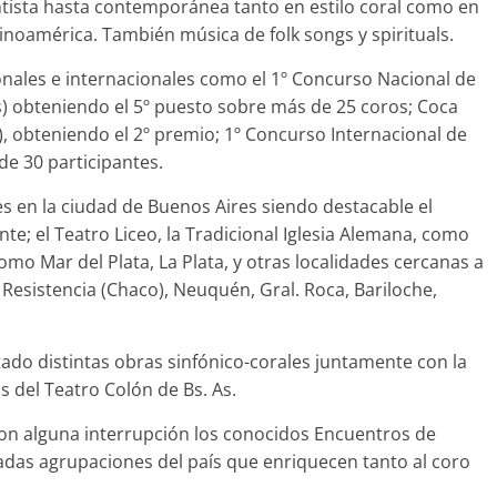
tista hasta contemporánea tanto en estilo coral como en
tinoamérica. También música de folk songs y spirituals.
onales e internacionales como el 1º Concurso Nacional de
ís) obteniendo el 5º puesto sobre más de 25 coros; Coca
8), obteniendo el 2º premio; 1º Concurso Internacional de
de 30 participantes.
s en la ciudad de Buenos Aires siendo destacable el
nte; el Teatro Liceo, la Tradicional Iglesia Alemana, como
mo Mar del Plata, La Plata, y otras localidades cercanas a
Resistencia (Chaco), Neuquén, Gral. Roca, Bariloche,
tado distintas obras sinfónico-corales juntamente con la
s del Teatro Colón de Bs. As.
n alguna interrupción los conocidos Encuentros de
cadas agrupaciones del país que enriquecen tanto al coro