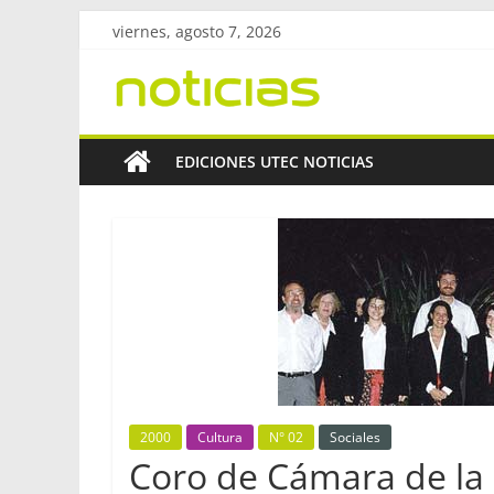
Saltar
viernes, agosto 7, 2026
al
Revista
contenido
UtecNoticias
EDICIONES UTEC NOTICIAS
Facultad
Regional
Bahía
Blanca
–
UTN
2000
Cultura
N° 02
Sociales
Coro de Cámara de l