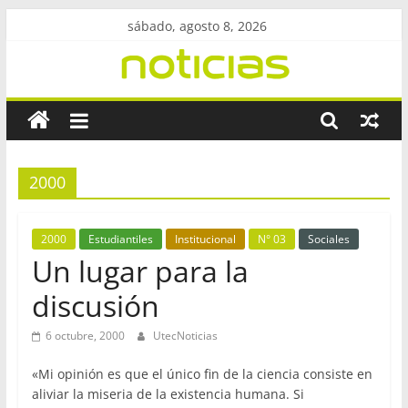
Saltar
sábado, agosto 8, 2026
al
contenido
Revista
UtecNoticias
2000
Facultad
Regional
Bahía
2000
Estudiantiles
Institucional
N° 03
Sociales
Blanca
Un lugar para la
–
discusión
UTN
6 octubre, 2000
UtecNoticias
«Mi opinión es que el único fin de la ciencia consiste en
aliviar la miseria de la existencia humana. Si