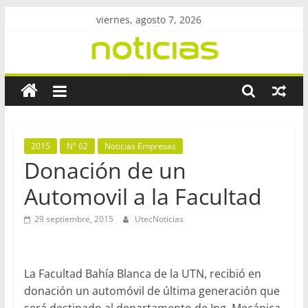
Saltar
viernes, agosto 7, 2026
al
contenido
Revista
UtecNoticias
Facultad
2015
N° 62
Noticias Empresas
Regional
Donación de un
Bahía
Automovil a la Facultad
Blanca
–
29 septiembre, 2015
UtecNoticias
UTN
La Facultad Bahía Blanca de la UTN, recibió en
donación un automóvil de última generación que