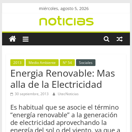
Saltar
miércoles, agosto 5, 2026
al
contenido
Revista
UtecNoticias
Facultad
2013
Medio Ambiente
N° 54
Sociales
Regional
Energia Renovable: Mas
Bahía
alla de la Electricidad
Blanca
–
30 septiembre, 2013
UtecNoticias
UTN
Es habitual que se asocie el término
“energía renovable” a la generación
de electricidad aprovechando la
energía del sol o del viento, ya que a